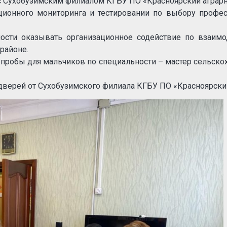
с Сухобузимским филиалом КГБУ ПО «Красноярский аграрн
ионного мониторинга и тестировании по выбору професс
ности оказывать организационное содействие по взаимо
районе.
.пробы для мальчиков по специальности – мастер сельскох
дверей от Сухобузимского филиала КГБУ ПО «Красноярски