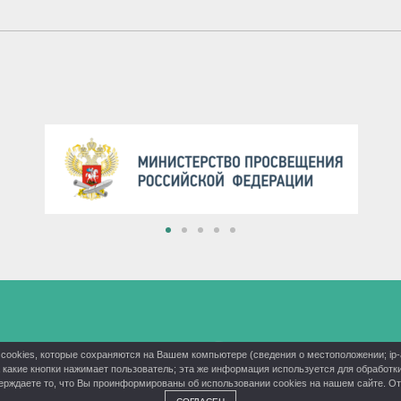
cookies, которые сохраняются на Вашем компьютере (сведения о местоположении; ip-ад
на какие кнопки нажимает пользователь; эта же информация используется для обработ
рждаете то, что Вы проинформированы об использовании cookies на нашем сайте. Отк