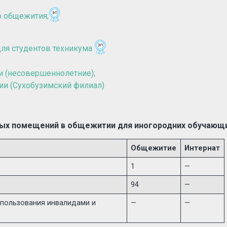
о общежития;
для студентов техникума
 (несовершеннолетние);
ии (Сухобузимский филиал)
лых помещений в общежитии для иногородних обучающи
Общежитие
Интернат
1
—
94
—
пользования инвалидами и
—
—