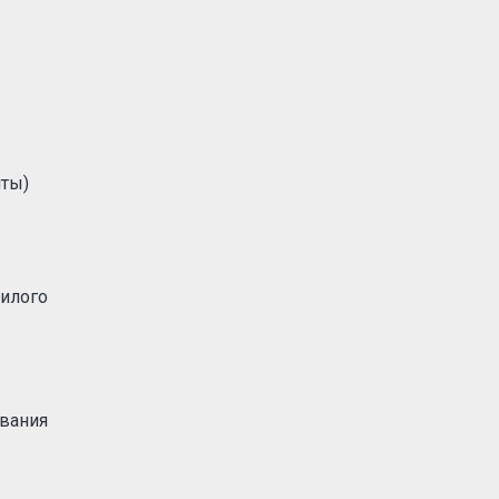
иты)
илого
вания