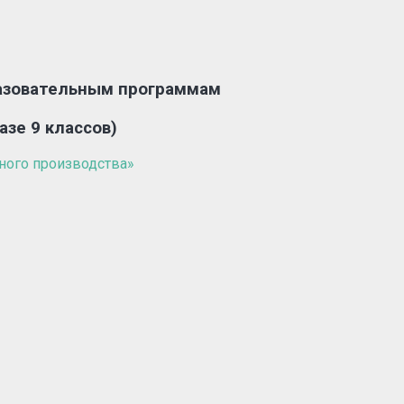
разовательным программам
базе 9 классов)
ого производства»