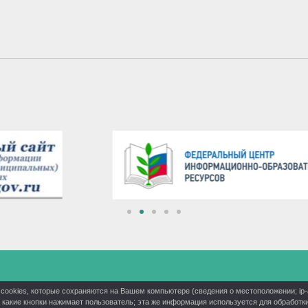
cookies, которые сохраняются на Вашем компьютере (сведения о местоположении; ip-ад
на какие кнопки нажимает пользователь; эта же информация используется для обработ