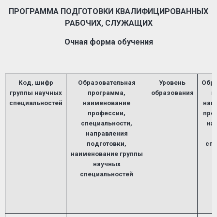
ПРОГРАММА ПОДГОТОВКИ КВАЛИФИЦИРОВАННЫХ
РАБОЧИХ, СЛУЖАЩИХ
Очная форма обучения
Код, шифр
Образовательная
Уровень
Обра
группы научных
программа,
образования
п
специальностей
наименование
нап
профессии,
про
специальности,
на
направления
подготовки,
спе
наименование группы
научных
специальностей