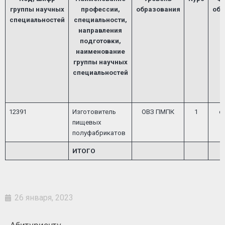
группы научных
профессии,
образования
обу
специальностей
специальности,
направления
подготовки,
наименование
группы научных
специальностей
12391
Изготовитель
ОВЗ ПМПК
1
о
пищевых
полуфабрикатов
ИТОГО
26 января, 2023
Абитуриенту