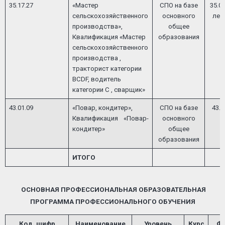
35.17.27
«Мастер
СПО на базе
35.0
сельскохозяйственного
основного
лес
производства»,
общее
Квалификация «Мастер
образования
сельскохозяйственного
производства ,
тракторист категории
BCDF, водитель
категории С , сварщик»
43.01.09
«Повар, кондитер»,
СПО на базе
43.0
Квалификация «Повар-
основного
кондитер»
общее
образования
ИТОГО
ОСНОВНАЯ ПРОФЕССИОНАЛЬНАЯ ОБРАЗОВАТЕЛЬНАЯ
ПРОГРАММА ПРОФЕССИОНАЛЬНОГО ОБУЧЕНИЯ
Код, шифр
Наименование
Уровень
Курс
Ф