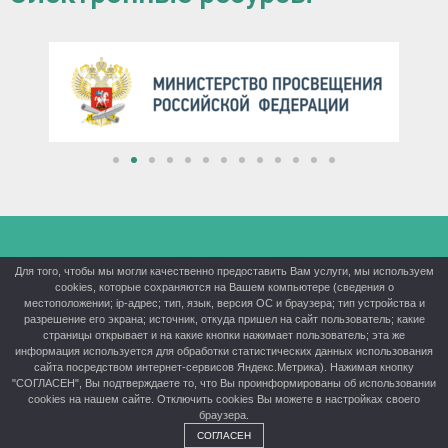
КГБПОУ «Красноярский аграрный техникум» ©® 2026
Для того, чтобы мы могли качественно предоставить Вам услуги, мы используем
cookies, которые сохраняются на Вашем компьютере (сведения о
Политика конфиденциальности
местоположении; ip-адрес; тип, язык, версия ОС и браузера; тип устройства и
разрешение его экрана; источник, откуда пришел на сайт пользователь; какие
страницы открывает и на какие кнопки нажимает пользователь; эта же
информация используется для обработки статистических данных использования
сайта посредством интернет-сервисов Яндекс.Метрика). Нажимая кнопку
"СОГЛАСЕН", Вы подтверждаете то, что Вы проинформированы об использовании
cookies на нашем сайте. Отключить cookies Вы можете в настройках своего
браузера.
СОГЛАСЕН