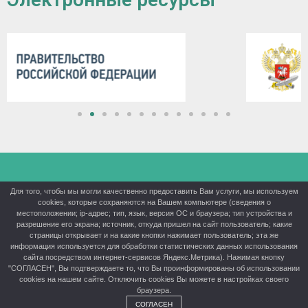
КГБПОУ «Красноярский аграрный техникум» ©® 2026
Для того, чтобы мы могли качественно предоставить Вам услуги, мы используем
cookies, которые сохраняются на Вашем компьютере (сведения о
Политика конфиденциальности
местоположении; ip-адрес; тип, язык, версия ОС и браузера; тип устройства и
разрешение его экрана; источник, откуда пришел на сайт пользователь; какие
страницы открывает и на какие кнопки нажимает пользователь; эта же
информация используется для обработки статистических данных использования
сайта посредством интернет-сервисов Яндекс.Метрика). Нажимая кнопку
"СОГЛАСЕН", Вы подтверждаете то, что Вы проинформированы об использовании
cookies на нашем сайте. Отключить cookies Вы можете в настройках своего
браузера.
СОГЛАСЕН