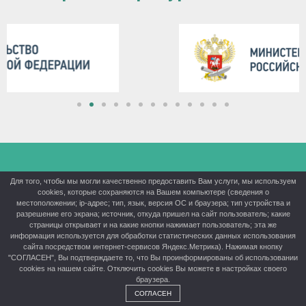
КГБПОУ «Красноярский аграрный техникум» ©® 2026
Для того, чтобы мы могли качественно предоставить Вам услуги, мы используем
cookies, которые сохраняются на Вашем компьютере (сведения о
Политика конфиденциальности
местоположении; ip-адрес; тип, язык, версия ОС и браузера; тип устройства и
разрешение его экрана; источник, откуда пришел на сайт пользователь; какие
страницы открывает и на какие кнопки нажимает пользователь; эта же
информация используется для обработки статистических данных использования
сайта посредством интернет-сервисов Яндекс.Метрика). Нажимая кнопку
"СОГЛАСЕН", Вы подтверждаете то, что Вы проинформированы об использовании
cookies на нашем сайте. Отключить cookies Вы можете в настройках своего
браузера.
СОГЛАСЕН