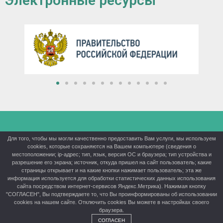
Электронные ресурсы
КГБПОУ «Красноярский аграрный техникум» ©® 2026
Для того, чтобы мы могли качественно предоставить Вам услуги, мы используем
cookies, которые сохраняются на Вашем компьютере (сведения о
Политика конфиденциальности
местоположении; ip-адрес; тип, язык, версия ОС и браузера; тип устройства и
разрешение его экрана; источник, откуда пришел на сайт пользователь; какие
страницы открывает и на какие кнопки нажимает пользователь; эта же
информация используется для обработки статистических данных использования
сайта посредством интернет-сервисов Яндекс.Метрика). Нажимая кнопку
"СОГЛАСЕН", Вы подтверждаете то, что Вы проинформированы об использовании
cookies на нашем сайте. Отключить cookies Вы можете в настройках своего
браузера.
СОГЛАСЕН