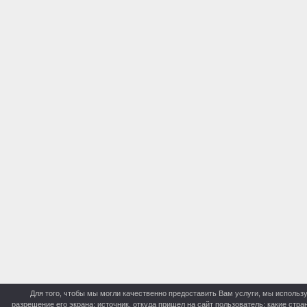
Для того, чтобы мы могли качественно предоставить Вам услуги, мы использу
разрешение его экрана; источник, откуда пришел на сайт пользователь; какие стр